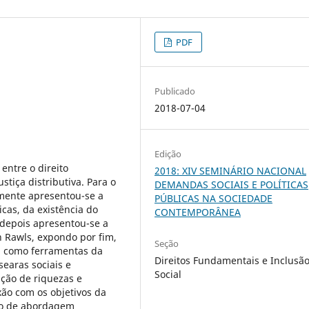
PDF
Publicado
2018-07-04
Edição
entre o direito
2018: XIV SEMINÁRIO NACIONAL
tiça distributiva. Para o
DEMANDAS SOCIAIS E POLÍTICAS
mente apresentou-se a
PÚBLICAS NA SOCIEDADE
cas, da existência do
CONTEMPORÂNEA
 depois apresentou-se a
hn Rawls, expondo por fim,
Seção
ca como ferramentas da
Direitos Fundamentais e Inclusã
searas sociais e
Social
ção de riquezas e
xão com os objetivos da
odo de abordagem