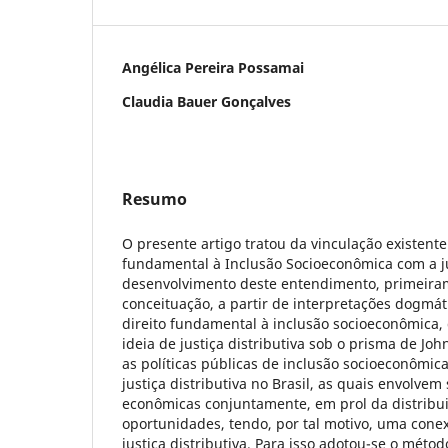
Angélica Pereira Possamai
Claudia Bauer Gonçalves
Resumo
O presente artigo tratou da vinculação existente 
fundamental à Inclusão Socioeconômica com a jus
desenvolvimento deste entendimento, primeira
conceituação, a partir de interpretações dogmáti
direito fundamental à inclusão socioeconômica,
ideia de justiça distributiva sob o prisma de Jo
as políticas públicas de inclusão socioeconômi
justiça distributiva no Brasil, as quais envolvem 
econômicas conjuntamente, em prol da distribui
oportunidades, tendo, por tal motivo, uma cone
justiça distributiva. Para isso adotou-se o mét