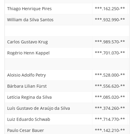
Thiago Henrique Pires
***.162.250-**
2
William da Silva Santos
***.932.990-**
0
Carlos Gustavo Krug
***.989.570-**
2
Rogério Henn Kappel
***.701.070-**
2
Aloisio Adolfo Petry
***.528.000-**
2
Bárbara Lilian Fürst
***.556.620-**
2
Letícia Regina da Silva
***.085.020-**
2
Luís Gustavo de Araújo da Silva
***.374.260-**
2
Luiz Eduardo Schwab
***.714.770-**
2
Paulo Cesar Bauer
***.142.210-**
2