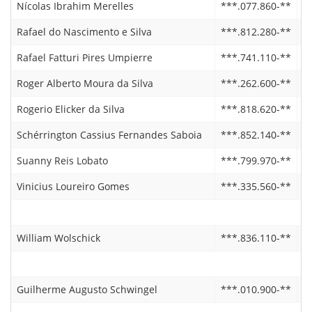
Nícolas Ibrahim Merelles
***.077.860-**
0
Rafael do Nascimento e Silva
***.812.280-**
2
Rafael Fatturi Pires Umpierre
***.741.110-**
0
Roger Alberto Moura da Silva
***.262.600-**
2
Rogerio Elicker da Silva
***.818.620-**
0
Schérrington Cassius Fernandes Saboia
***.852.140-**
1
Suanny Reis Lobato
***.799.970-**
0
Vinicius Loureiro Gomes
***.335.560-**
1
William Wolschick
***.836.110-**
2
Guilherme Augusto Schwingel
***.010.900-**
1