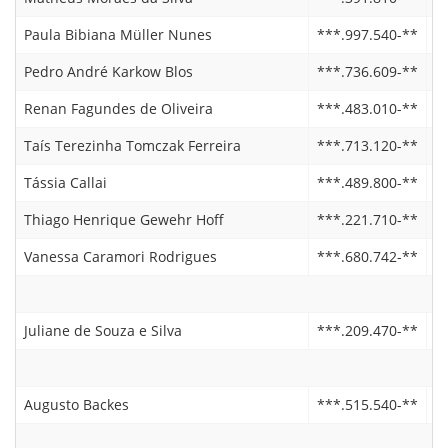
Paula Bibiana Müller Nunes
***.997.540-**
1
Pedro André Karkow Blos
***.736.609-**
1
Renan Fagundes de Oliveira
***.483.010-**
1
Taís Terezinha Tomczak Ferreira
***.713.120-**
1
Tássia Callai
***.489.800-**
1
Thiago Henrique Gewehr Hoff
***.221.710-**
1
Vanessa Caramori Rodrigues
***.680.742-**
0
Juliane de Souza e Silva
***.209.470-**
0
Augusto Backes
***.515.540-**
2