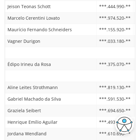
Jeison Teonas Schott
***.444.990-**
2
Marcelo Cerentini Lovato
***.974.520-**
2
Maurício Fernando Schneiders
***.155.920-**
2
Vagner Durigon
***.033.180-**
2
Édipo Irineu da Rosa
***.375.070-**
2
Aline Leites Strothmann
***.819.130-**
0
Gabriel Machado da Silva
***.591.530-**
1
Graziela Seibert
***.694.650-**
2
Henrique Emílio Aguilar
***.493.770-**
1
Jordana Wendland
***.610.690-**
0