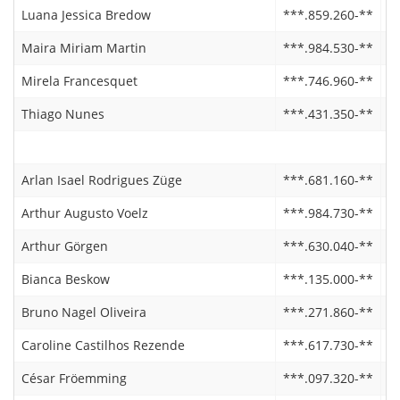
Luana Jessica Bredow
***.859.260-**
1
Maira Miriam Martin
***.984.530-**
0
Mirela Francesquet
***.746.960-**
1
Thiago Nunes
***.431.350-**
0
Arlan Isael Rodrigues Züge
***.681.160-**
0
Arthur Augusto Voelz
***.984.730-**
0
Arthur Görgen
***.630.040-**
0
Bianca Beskow
***.135.000-**
0
Bruno Nagel Oliveira
***.271.860-**
0
Caroline Castilhos Rezende
***.617.730-**
1
César Fröemming
***.097.320-**
1