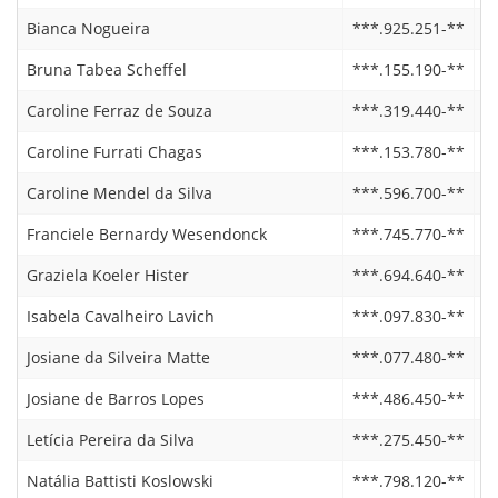
Bianca Nogueira
***.925.251-**
2
Bruna Tabea Scheffel
***.155.190-**
1
Caroline Ferraz de Souza
***.319.440-**
2
Caroline Furrati Chagas
***.153.780-**
2
Caroline Mendel da Silva
***.596.700-**
2
Franciele Bernardy Wesendonck
***.745.770-**
2
Graziela Koeler Hister
***.694.640-**
1
Isabela Cavalheiro Lavich
***.097.830-**
2
Josiane da Silveira Matte
***.077.480-**
1
Josiane de Barros Lopes
***.486.450-**
1
Letícia Pereira da Silva
***.275.450-**
2
Natália Battisti Koslowski
***.798.120-**
2