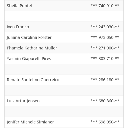
Sheila Puntel
***.740.910-**
2
Iven Franco
***.243.030-**
1
Juliana Carolina Forster
***.973.050-**
1
Phamela Katharina Müller
***.271.900-**
2
Yasmin Giaparelli Pires
***.303.710-**
2
Renato Santelmo Guerreiro
***.286.180-**
*
Luiz Artur Jensen
***.680.360-**
0
Jenifer Michele Simianer
***.698.950-**
2