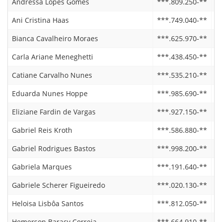
Andressa Lopes Gomes
***.809.250-**
2
Ani Cristina Haas
***.749.040-**
2
Bianca Cavalheiro Moraes
***.625.970-**
2
Carla Ariane Meneghetti
***.438.450-**
2
Catiane Carvalho Nunes
***.535.210-**
2
Eduarda Nunes Hoppe
***.985.690-**
0
Eliziane Fardin de Vargas
***.927.150-**
0
Gabriel Reis Kroth
***.586.880-**
1
Gabriel Rodrigues Bastos
***.998.200-**
0
Gabriela Marques
***.191.640-**
0
Gabriele Scherer Figueiredo
***.020.130-**
2
Heloisa Lisbôa Santos
***.812.050-**
2
Hemerson Baracy Correia
***.664.910-**
0