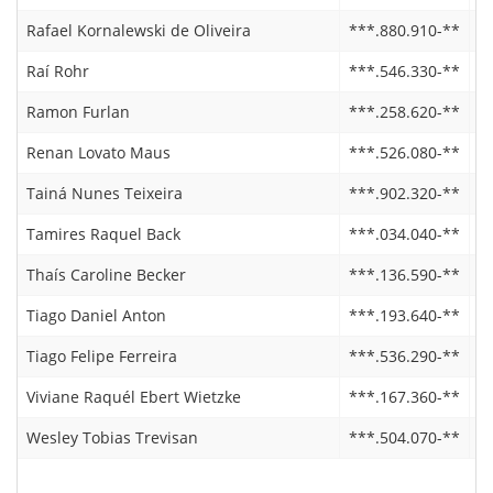
Rafael Kornalewski de Oliveira
***.880.910-**
2
Raí Rohr
***.546.330-**
0
Ramon Furlan
***.258.620-**
2
Renan Lovato Maus
***.526.080-**
2
Tainá Nunes Teixeira
***.902.320-**
2
Tamires Raquel Back
***.034.040-**
1
Thaís Caroline Becker
***.136.590-**
1
Tiago Daniel Anton
***.193.640-**
2
Tiago Felipe Ferreira
***.536.290-**
0
Viviane Raquél Ebert Wietzke
***.167.360-**
2
Wesley Tobias Trevisan
***.504.070-**
0