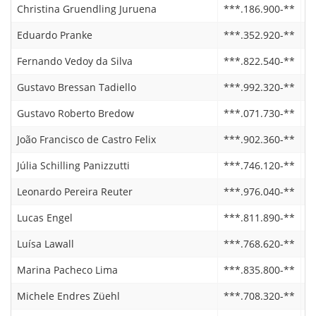
Christina Gruendling Juruena
***.186.900-**
0
Eduardo Pranke
***.352.920-**
2
Fernando Vedoy da Silva
***.822.540-**
2
Gustavo Bressan Tadiello
***.992.320-**
1
Gustavo Roberto Bredow
***.071.730-**
0
João Francisco de Castro Felix
***.902.360-**
1
Júlia Schilling Panizzutti
***.746.120-**
2
Leonardo Pereira Reuter
***.976.040-**
0
Lucas Engel
***.811.890-**
0
Luísa Lawall
***.768.620-**
2
Marina Pacheco Lima
***.835.800-**
1
Michele Endres Züehl
***.708.320-**
2