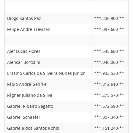
Diogo Santos Paz
***.236.900-**
0
Felipe André Trevisan
***.097.660-**
1
Aléf Lucas Flores
***.545.680-**
1
Alencar Bortolini
***.046.060-**
2
Erasmo Carlos da Silveira Nunes Junior
***.933.530-**
2
Fábio André Gehrke
***.812.610-**
2
Fágner Juliano da Silva
***.275.570-**
2
Gabriel Ribeiro Segatto
***.572.590-**
2
Gabriel Schaefer
***.007.340-**
1
Gabriele dos Santos Kohls
***.151.240-**
2