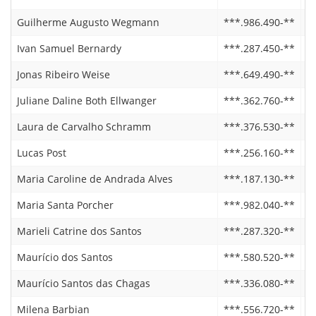
Guilherme Augusto Wegmann
***.986.490-**
2
Ivan Samuel Bernardy
***.287.450-**
2
Jonas Ribeiro Weise
***.649.490-**
0
Juliane Daline Both Ellwanger
***.362.760-**
2
Laura de Carvalho Schramm
***.376.530-**
2
Lucas Post
***.256.160-**
2
Maria Caroline de Andrada Alves
***.187.130-**
2
Maria Santa Porcher
***.982.040-**
0
Marieli Catrine dos Santos
***.287.320-**
0
Maurício dos Santos
***.580.520-**
2
Maurício Santos das Chagas
***.336.080-**
1
Milena Barbian
***.556.720-**
2