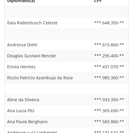
Diplomado(a)
CPF
D
Ítala Rodenbusch Celeste
***.648.350-**
2
Andressa Diehl
***.615.860-**
0
Douglas Gustavo Bencke
***.295.400-**
2
Enivia Hermes
***.437.070-**
0
Rizzio Patrício Azambuja da Rosa
***.985.360-**
0
Aline da Silveira
***.933.350-**
0
Ana Luiza Pilz
***.305.690-**
2
Ana Paula Berghann
***.583.860-**
0
Anderson Luiz Limberger
***.131.610-**
0