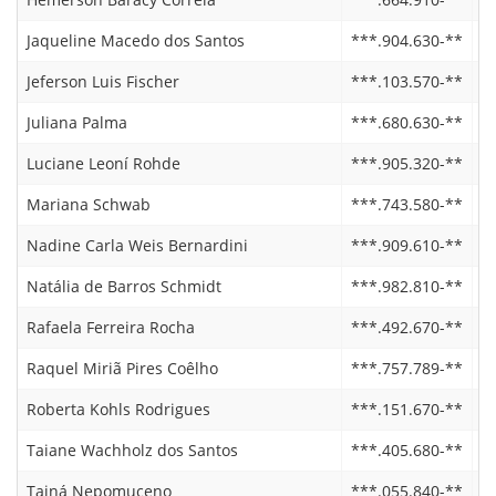
Jaqueline Macedo dos Santos
***.904.630-**
1
Jeferson Luis Fischer
***.103.570-**
0
Juliana Palma
***.680.630-**
2
Luciane Leoní Rohde
***.905.320-**
2
Mariana Schwab
***.743.580-**
2
Nadine Carla Weis Bernardini
***.909.610-**
2
Natália de Barros Schmidt
***.982.810-**
2
Rafaela Ferreira Rocha
***.492.670-**
1
Raquel Miriã Pires Coêlho
***.757.789-**
0
Roberta Kohls Rodrigues
***.151.670-**
2
Taiane Wachholz dos Santos
***.405.680-**
2
Tainá Nepomuceno
***.055.840-**
2