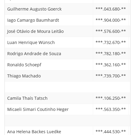
Guilherme Augusto Goerck
***.043.680-**
2
Iago Camargo Baumhardt
***.904.000-**
2
José Otávio de Moura Leitão
***.576.600-**
2
Luan Henrique Wünsch
***.732.670-**
1
Rodrigo Andrade de Souza
***.782.180-**
2
Ronaldo Schoepf
***.362.160-**
0
Thiago Machado
***.739.700-**
0
Camila Thaís Tatsch
***.106.250-**
0
Micaeli Simari Coutinho Heger
***.563.350-**
2
Ana Helena Backes Luedke
***.444.530-**
1