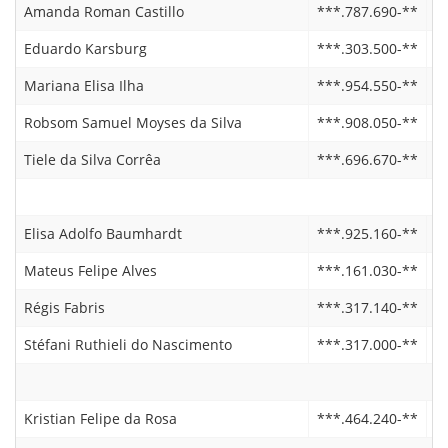
Amanda Roman Castillo
***.787.690-**
2
Eduardo Karsburg
***.303.500-**
2
Mariana Elisa Ilha
***.954.550-**
2
Robsom Samuel Moyses da Silva
***.908.050-**
2
Tiele da Silva Corrêa
***.696.670-**
1
Elisa Adolfo Baumhardt
***.925.160-**
1
Mateus Felipe Alves
***.161.030-**
2
Régis Fabris
***.317.140-**
2
Stéfani Ruthieli do Nascimento
***.317.000-**
2
Kristian Felipe da Rosa
***.464.240-**
2