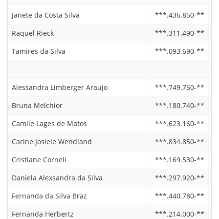
Janete da Costa Silva
***.436.850-**
0
Raquel Rieck
***.311.490-**
2
Tamires da Silva
***.093.690-**
2
Alessandra Limberger Araujo
***.749.760-**
2
Bruna Melchior
***.180.740-**
0
Camile Lages de Matos
***.623.160-**
0
Carine Josiele Wendland
***.834.850-**
2
Cristiane Corneli
***.169.530-**
2
Daniela Alexsandra da Silva
***.297.920-**
0
Fernanda da Silva Braz
***.440.780-**
0
Fernanda Herbertz
***.214.000-**
2