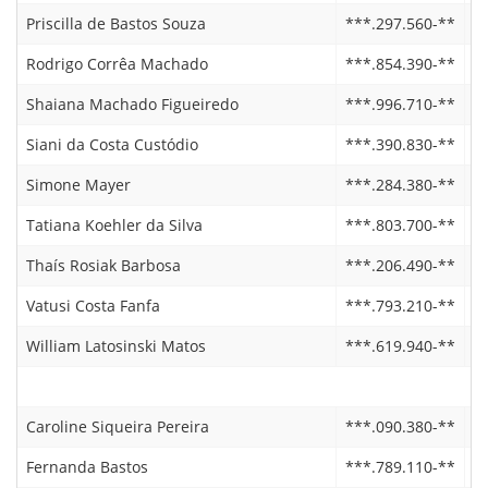
Priscilla de Bastos Souza
***.297.560-**
1
Rodrigo Corrêa Machado
***.854.390-**
1
Shaiana Machado Figueiredo
***.996.710-**
1
Siani da Costa Custódio
***.390.830-**
2
Simone Mayer
***.284.380-**
1
Tatiana Koehler da Silva
***.803.700-**
0
Thaís Rosiak Barbosa
***.206.490-**
2
Vatusi Costa Fanfa
***.793.210-**
1
William Latosinski Matos
***.619.940-**
2
Caroline Siqueira Pereira
***.090.380-**
0
Fernanda Bastos
***.789.110-**
1