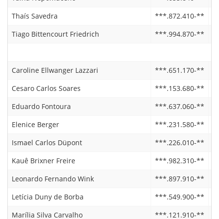
Thaís Savedra
***.872.410-**
2
Tiago Bittencourt Friedrich
***.994.870-**
2
Caroline Ellwanger Lazzari
***.651.170-**
1
Cesaro Carlos Soares
***.153.680-**
0
Eduardo Fontoura
***.637.060-**
0
Elenice Berger
***.231.580-**
0
Ismael Carlos Düpont
***.226.010-**
1
Kauê Brixner Freire
***.982.310-**
0
Leonardo Fernando Wink
***.897.910-**
2
Letícia Duny de Borba
***.549.900-**
2
Marília Silva Carvalho
***.121.910-**
0