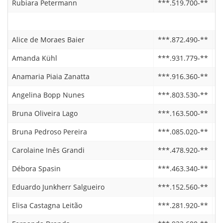
Rubiara Petermann
***.519.700-**
2
Alice de Moraes Baier
***.872.490-**
1
Amanda Kühl
***.931.779-**
1
Anamaria Piaia Zanatta
***.916.360-**
1
Angelina Bopp Nunes
***.803.530-**
1
Bruna Oliveira Lago
***.163.500-**
1
Bruna Pedroso Pereira
***.085.020-**
1
Carolaine Inês Grandi
***.478.920-**
1
Débora Spasin
***.463.340-**
1
Eduardo Junkherr Salgueiro
***.152.560-**
1
Elisa Castagna Leitão
***.281.920-**
1