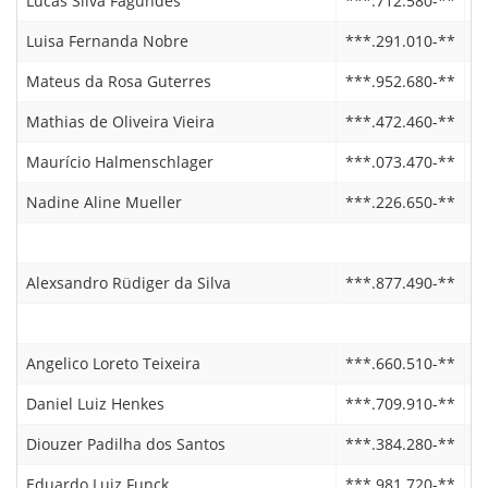
Lucas Silva Fagundes
***.712.580-**
0
Luisa Fernanda Nobre
***.291.010-**
2
Mateus da Rosa Guterres
***.952.680-**
2
Mathias de Oliveira Vieira
***.472.460-**
2
Maurício Halmenschlager
***.073.470-**
2
Nadine Aline Mueller
***.226.650-**
2
Alexsandro Rüdiger da Silva
***.877.490-**
2
Angelico Loreto Teixeira
***.660.510-**
1
Daniel Luiz Henkes
***.709.910-**
2
Diouzer Padilha dos Santos
***.384.280-**
2
Eduardo Luiz Funck
***.981.720-**
2