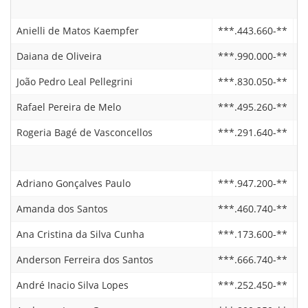
Anielli de Matos Kaempfer
***.443.660-**
2
Daiana de Oliveira
***.990.000-**
2
João Pedro Leal Pellegrini
***.830.050-**
0
Rafael Pereira de Melo
***.495.260-**
2
Rogeria Bagé de Vasconcellos
***.291.640-**
2
Adriano Gonçalves Paulo
***.947.200-**
2
Amanda dos Santos
***.460.740-**
2
Ana Cristina da Silva Cunha
***.173.600-**
0
Anderson Ferreira dos Santos
***.666.740-**
2
André Inacio Silva Lopes
***.252.450-**
0