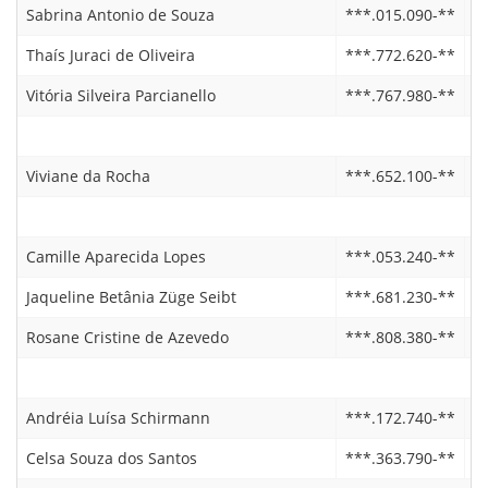
Sabrina Antonio de Souza
***.015.090-**
2
Thaís Juraci de Oliveira
***.772.620-**
1
Vitória Silveira Parcianello
***.767.980-**
2
Viviane da Rocha
***.652.100-**
0
Camille Aparecida Lopes
***.053.240-**
2
Jaqueline Betânia Züge Seibt
***.681.230-**
2
Rosane Cristine de Azevedo
***.808.380-**
2
Andréia Luísa Schirmann
***.172.740-**
2
Celsa Souza dos Santos
***.363.790-**
0