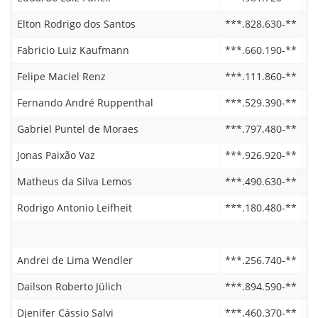
Elton Rodrigo dos Santos
***.828.630-**
2
Fabricio Luiz Kaufmann
***.660.190-**
2
Felipe Maciel Renz
***.111.860-**
2
Fernando André Ruppenthal
***.529.390-**
1
Gabriel Puntel de Moraes
***.797.480-**
2
Jonas Paixão Vaz
***.926.920-**
2
Matheus da Silva Lemos
***.490.630-**
2
Rodrigo Antonio Leifheit
***.180.480-**
2
Andrei de Lima Wendler
***.256.740-**
0
Dailson Roberto Jülich
***.894.590-**
2
Djenifer Cássio Salvi
***.460.370-**
0