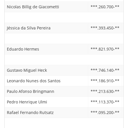
Nicolas Billig de Giacometti
***.260.700-**
2
Jéssica da Silva Pereira
***.393.450-**
2
Eduardo Hermes
***.821.970-**
2
Gustavo Miguel Heck
***.746.140-**
1
Leonardo Nunes dos Santos
***.186.910-**
1
Paulo Afonso Bringmann
***.213.630-**
1
Pedro Henrique Ulmi
***.113.370-**
1
Rafael Fernando Rutsatz
***.095.200-**
2