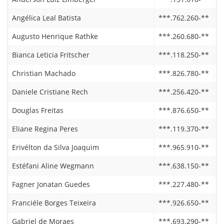
Angélica Leal Batista
***.762.260-**
0
Augusto Henrique Rathke
***.260.680-**
0
Bianca Leticia Fritscher
***.118.250-**
0
Christian Machado
***.826.780-**
0
Daniele Cristiane Rech
***.256.420-**
2
Douglas Freitas
***.876.650-**
0
Eliane Regina Peres
***.119.370-**
0
Erivélton da Silva Joaquim
***.965.910-**
0
Estéfani Aline Wegmann
***.638.150-**
2
Fagner Jonatan Guedes
***.227.480-**
2
Franciéle Borges Teixeira
***.926.650-**
0
Gabriel de Moraes
***.693.290-**
0