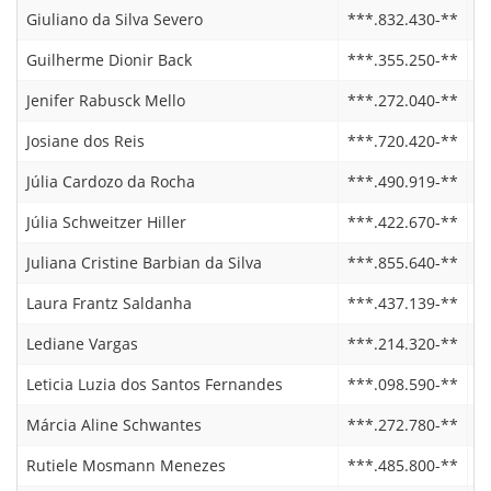
Giuliano da Silva Severo
***.832.430-**
2
Guilherme Dionir Back
***.355.250-**
2
Jenifer Rabusck Mello
***.272.040-**
1
Josiane dos Reis
***.720.420-**
1
Júlia Cardozo da Rocha
***.490.919-**
2
Júlia Schweitzer Hiller
***.422.670-**
2
Juliana Cristine Barbian da Silva
***.855.640-**
0
Laura Frantz Saldanha
***.437.139-**
2
Lediane Vargas
***.214.320-**
0
Leticia Luzia dos Santos Fernandes
***.098.590-**
0
Márcia Aline Schwantes
***.272.780-**
1
Rutiele Mosmann Menezes
***.485.800-**
2