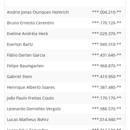
Andrio Jonas Ouriques Homrich
***.004.210-**
1
Bruno Ernesto Cerentini
***.170.120-**
2
Eveline Andréia Heck
***.029.370-**
1
Everton Bartz
***.949.310-**
0
Fábio Darlan Garcia
***.431.640-**
2
Felipe Baumgarten
***.968.870-**
0
Gabriel Stein
***.419.950-**
2
Henrique Alberto Soares
***.387.480-**
0
João Paulo Freitas Couto
***.170.170-**
1
Leonardo Dornelles Vergütz
***.986.570-**
1
Lucas Matheus Bohrz
***.014.940-**
2