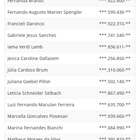
Fernanda Brands
***.922.600-**
1
Fernando Augusto Marion Spengler
***.599.430-**
1
Francieli Daronco
***.922.310-**
0
Gabriele Jesus Sanches
***.741.540-**
1
Iama Verdi Lamb
***.836.611-**
0
Jesica Caroline Dallazem
***.256.850-**
2
Júlia Cardoso Brum
***.310.060-**
1
Juliana Goebel Pillon
***.502.140-**
1
Letícia Schneider Selbach
***.867.490-**
1
Luiz Fernando Maculan Ferreira
***.635.700-**
1
Marcella Goncalves Piovesan
***.939.660-**
1
Marina Fernandes Bianchi
***.684.990-**
1
Matheus Moraes da Silva
***.391.810-**
1