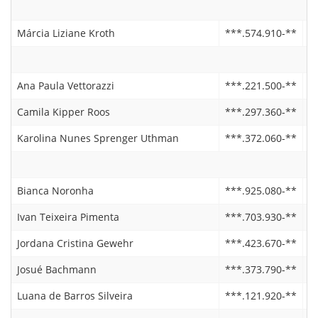
Márcia Liziane Kroth
***.574.910-**
0
Ana Paula Vettorazzi
***.221.500-**
2
Camila Kipper Roos
***.297.360-**
2
Karolina Nunes Sprenger Uthman
***.372.060-**
0
Bianca Noronha
***.925.080-**
2
Ivan Teixeira Pimenta
***.703.930-**
2
Jordana Cristina Gewehr
***.423.670-**
2
Josué Bachmann
***.373.790-**
2
Luana de Barros Silveira
***.121.920-**
1