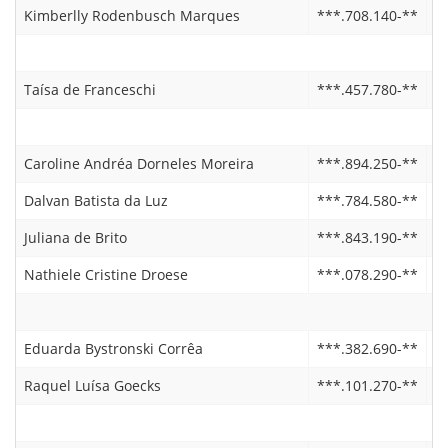
Kimberlly Rodenbusch Marques
***.708.140-**
2
Taísa de Franceschi
***.457.780-**
0
Caroline Andréa Dorneles Moreira
***.894.250-**
2
Dalvan Batista da Luz
***.784.580-**
0
Juliana de Brito
***.843.190-**
1
Nathiele Cristine Droese
***.078.290-**
2
Eduarda Bystronski Corrêa
***.382.690-**
2
Raquel Luísa Goecks
***.101.270-**
2