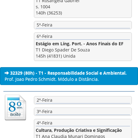
T1 Rosangela Gabriel
s. 1004
140h (36253)
5ª-Feira
6ª-Feira
Estágio em Líng. Port. - Anos Finais do EF
T1 Diego Spader De Souza
145h (41831) Unida
32329 (80h) - T1 - Responsabilidade Social e Ambiental.
Prof. Joao Pedro Schmidt. Módulo a Distância.
2ª-Feira
3ª-Feira
4ª-Feira
Cultura, Produção Criativa e Significação
T1 Ana Claudia Munari Domingos