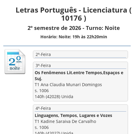
Letras Português - Licenciatura (
10176 )
2º semestre de 2026 - Turno: Noite
Horário: Noite: 19h às 22h20min
2ª-Feira
3ª-Feira
Os Fenômenos Lit.entre Tempos,Espaços e
Suj.
T1 Ana Claudia Munari Domingos
s. 1006
140h (42028) Unida
4ª-Feira
Linguagens, Tempos, Lugares e Vozes
T1 Kadine Saraiva De Carvalho
s. 1006
140h (42027) Unida