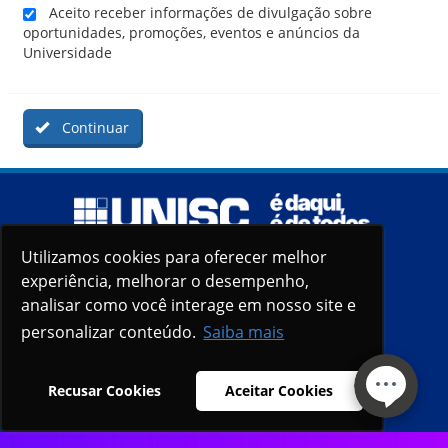
Aceito receber informações de divulgação sobre
oportunidades, promoções, eventos e anúncios da
Universidade
Continuar
Utilizamos cookies para oferecer melhor
Utilizamos cookies para oferecer melhor
experiência, melhorar o desempenho,
experiência, melhorar o desempenho,
analisar como você interage em nosso site e
analisar como você interage em nosso site e
personalizar conteúdo.
personalizar conteúdo.
Saiba mais
Saiba mais
Recusar Cookies
Recusar Cookies
Aceitar Cookies
Aceitar Cookies