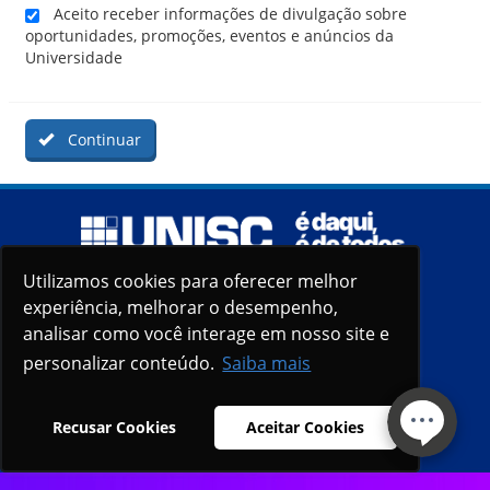
Aceito receber informações de divulgação sobre
oportunidades, promoções, eventos e anúncios da
Universidade
Continuar
Utilizamos cookies para oferecer melhor
Utilizamos cookies para oferecer melhor
experiência, melhorar o desempenho,
experiência, melhorar o desempenho,
analisar como você interage em nosso site e
analisar como você interage em nosso site e
personalizar conteúdo.
personalizar conteúdo.
Saiba mais
Saiba mais
Recusar Cookies
Recusar Cookies
Aceitar Cookies
Aceitar Cookies