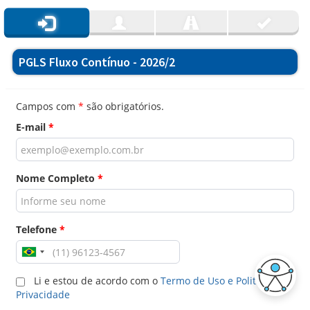
PGLS Fluxo Contínuo - 2026/2
Campos com
*
são obrigatórios.
E-mail
*
Nome Completo
*
Telefone
*
Li e estou de acordo com o
Termo de Uso e Politica de
Privacidade