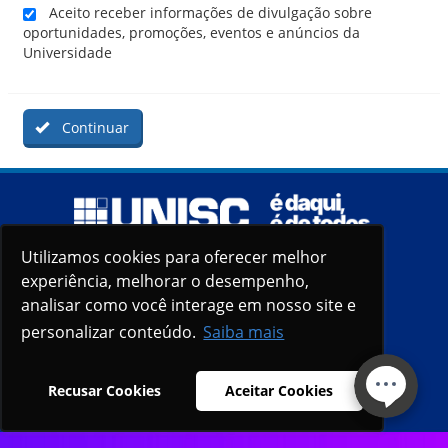
Aceito receber informações de divulgação sobre
oportunidades, promoções, eventos e anúncios da
Universidade
Continuar
Utilizamos cookies para oferecer melhor
Utilizamos cookies para oferecer melhor
experiência, melhorar o desempenho,
experiência, melhorar o desempenho,
analisar como você interage em nosso site e
analisar como você interage em nosso site e
personalizar conteúdo.
personalizar conteúdo.
Saiba mais
Saiba mais
Recusar Cookies
Recusar Cookies
Aceitar Cookies
Aceitar Cookies