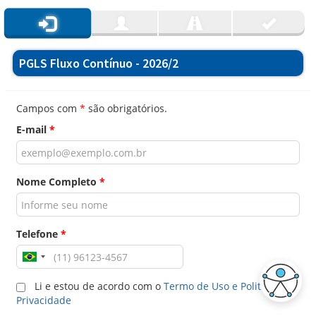
PGLS Fluxo Contínuo - 2026/2
Campos com
*
são obrigatórios.
E-mail
*
Nome Completo
*
Telefone
*
Li e estou de acordo com o
Termo de Uso e Politica de
Privacidade