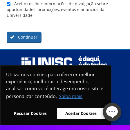
Aceito receber informações de divulgação sobre
oportunidades, promoções, eventos e anúncios da
Universidade
Continuar
Utilizamos cookies para oferecer melhor
Utilizamos cookies para oferecer melhor
experiência, melhorar o desempenho,
experiência, melhorar o desempenho,
analisar como você interage em nosso site e
analisar como você interage em nosso site e
personalizar conteúdo.
personalizar conteúdo.
Saiba mais
Saiba mais
Recusar Cookies
Recusar Cookies
Aceitar Cookies
Aceitar Cookies