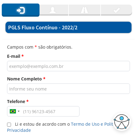
PGLS Fluxo Contínuo - 2022/2
Campos com
*
são obrigatórios.
E-mail
*
Nome Completo
*
Telefone
*
Li e estou de acordo com o
Termo de Uso e Politica de
Privacidade