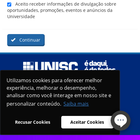
Aceito receber informações de divulgação sobre
oportunidades, promoções, eventos e anúncios da
Universidade
Continuar
Utilizamos cookies para oferecer melhor
Utilizamos cookies para oferecer melhor
experiência, melhorar o desempenho,
experiência, melhorar o desempenho,
analisar como você interage em nosso site e
analisar como você interage em nosso site e
personalizar conteúdo.
personalizar conteúdo.
Saiba mais
Saiba mais
Recusar Cookies
Recusar Cookies
Aceitar Cookies
Aceitar Cookies