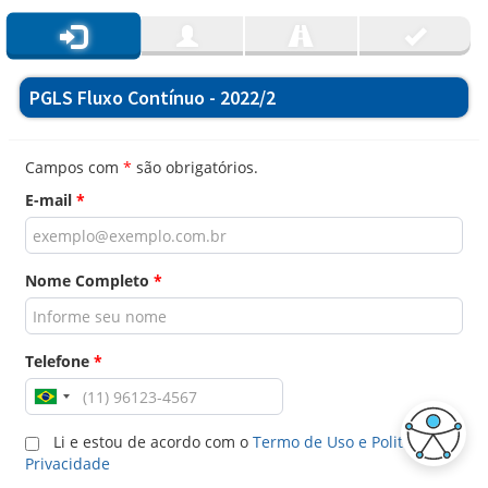
PGLS Fluxo Contínuo - 2022/2
Campos com
*
são obrigatórios.
E-mail
*
Nome Completo
*
Telefone
*
Li e estou de acordo com o
Termo de Uso e Politica de
Privacidade