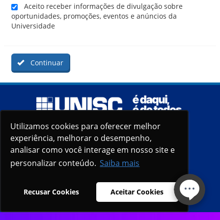
Aceito receber informações de divulgação sobre
oportunidades, promoções, eventos e anúncios da
Universidade
Continuar
Utilizamos cookies para oferecer melhor
Utilizamos cookies para oferecer melhor
experiência, melhorar o desempenho,
experiência, melhorar o desempenho,
analisar como você interage em nosso site e
analisar como você interage em nosso site e
personalizar conteúdo.
personalizar conteúdo.
Saiba mais
Saiba mais
Recusar Cookies
Recusar Cookies
Aceitar Cookies
Aceitar Cookies