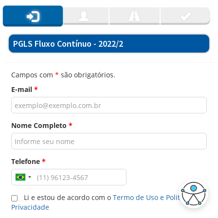
PGLS Fluxo Contínuo - 2022/2
Campos com
*
são obrigatórios.
E-mail
*
Nome Completo
*
Telefone
*
Li e estou de acordo com o
Termo de Uso e Politica de
Privacidade