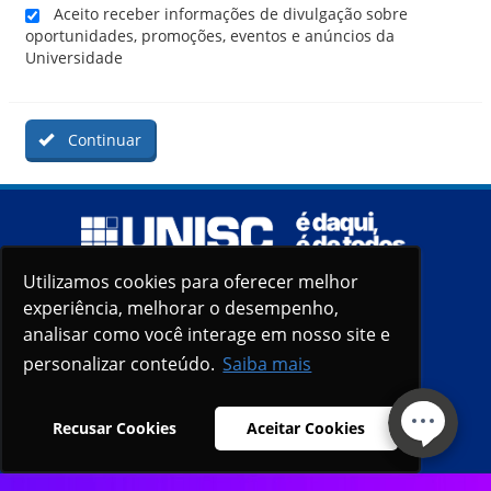
Aceito receber informações de divulgação sobre
oportunidades, promoções, eventos e anúncios da
Universidade
Continuar
Utilizamos cookies para oferecer melhor
Utilizamos cookies para oferecer melhor
experiência, melhorar o desempenho,
experiência, melhorar o desempenho,
analisar como você interage em nosso site e
analisar como você interage em nosso site e
personalizar conteúdo.
personalizar conteúdo.
Saiba mais
Saiba mais
Recusar Cookies
Recusar Cookies
Aceitar Cookies
Aceitar Cookies