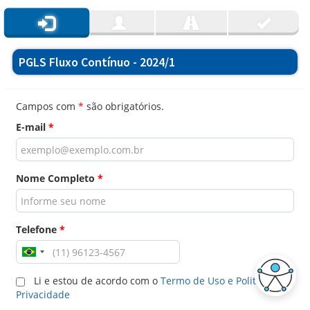
PGLS Fluxo Contínuo - 2024/1
Campos com
*
são obrigatórios.
E-mail
*
Nome Completo
*
Telefone
*
Li e estou de acordo com o
Termo de Uso e Politica de
Privacidade