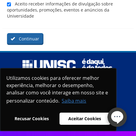
Aceito receber informações de divulgação sobre
oportunidades, promoções, eventos e anúncios da
Universidade
Continuar
Utilizamos cookies para oferecer melhor
Utilizamos cookies para oferecer melhor
experiência, melhorar o desempenho,
experiência, melhorar o desempenho,
analisar como você interage em nosso site e
analisar como você interage em nosso site e
personalizar conteúdo.
personalizar conteúdo.
Saiba mais
Saiba mais
Recusar Cookies
Recusar Cookies
Aceitar Cookies
Aceitar Cookies