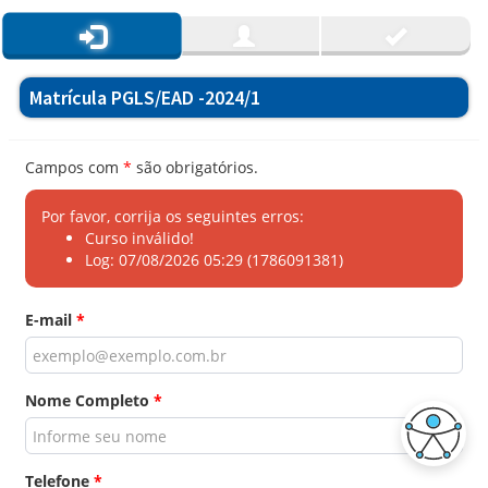
Matrícula PGLS/EAD -2024/1
Campos com
*
são obrigatórios.
Por favor, corrija os seguintes erros:
Curso inválido!
Log: 07/08/2026 05:29 (1786091381)
E-mail
*
Nome Completo
*
Telefone
*