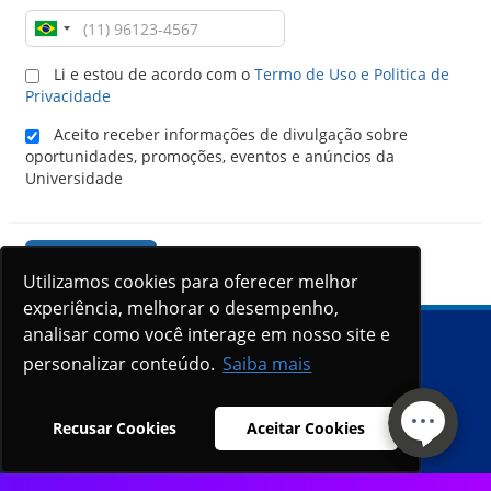
Li e estou de acordo com o
Termo de Uso e Politica de
Privacidade
Aceito receber informações de divulgação sobre
oportunidades, promoções, eventos e anúncios da
Universidade
Continuar
Utilizamos cookies para oferecer melhor
Utilizamos cookies para oferecer melhor
experiência, melhorar o desempenho,
experiência, melhorar o desempenho,
analisar como você interage em nosso site e
analisar como você interage em nosso site e
personalizar conteúdo.
personalizar conteúdo.
Saiba mais
Saiba mais
Recusar Cookies
Recusar Cookies
Aceitar Cookies
Aceitar Cookies