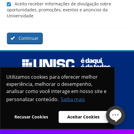
Aceito receber informações de divulgação sobre
oportunidades, promoções, eventos e anúncios da
Universidade
Continuar
Utilizamos cookies para oferecer melhor
Utilizamos cookies para oferecer melhor
experiência, melhorar o desempenho,
experiência, melhorar o desempenho,
analisar como você interage em nosso site e
analisar como você interage em nosso site e
personalizar conteúdo.
personalizar conteúdo.
Saiba mais
Saiba mais
Recusar Cookies
Recusar Cookies
Aceitar Cookies
Aceitar Cookies