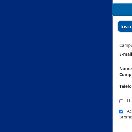
Insc
Camp
E-mai
Nome
Comp
Telef
Li 
Ace
promo