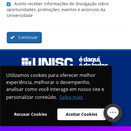
Aceito receber informações de divulgação sobre
oportunidades, promoções, eventos e anúncios da
Universidade
Continuar
Utilizamos cookies para oferecer melhor
Utilizamos cookies para oferecer melhor
experiência, melhorar o desempenho,
experiência, melhorar o desempenho,
analisar como você interage em nosso site e
analisar como você interage em nosso site e
personalizar conteúdo.
personalizar conteúdo.
Saiba mais
Saiba mais
Recusar Cookies
Recusar Cookies
Aceitar Cookies
Aceitar Cookies