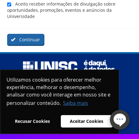
Aceito receber informações de divulgação sobre
oportunidades, promoções, eventos e anúncios da
Universidade
Continuar
Utilizamos cookies para oferecer melhor
Utilizamos cookies para oferecer melhor
experiência, melhorar o desempenho,
experiência, melhorar o desempenho,
analisar como você interage em nosso site e
analisar como você interage em nosso site e
personalizar conteúdo.
personalizar conteúdo.
Saiba mais
Saiba mais
Recusar Cookies
Recusar Cookies
Aceitar Cookies
Aceitar Cookies