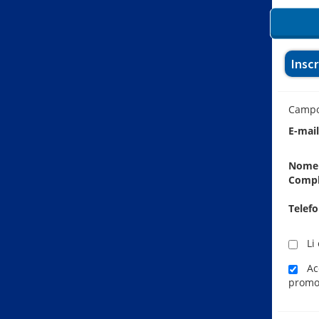
Insc
Camp
E-mai
Nome
Comp
Telef
Li 
Ace
promo