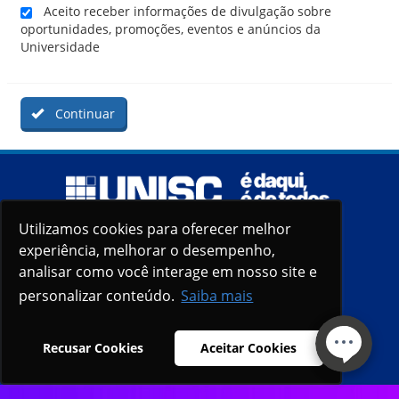
Aceito receber informações de divulgação sobre
oportunidades, promoções, eventos e anúncios da
Universidade
Continuar
Utilizamos cookies para oferecer melhor
Utilizamos cookies para oferecer melhor
experiência, melhorar o desempenho,
experiência, melhorar o desempenho,
analisar como você interage em nosso site e
analisar como você interage em nosso site e
personalizar conteúdo.
personalizar conteúdo.
Saiba mais
Saiba mais
Recusar Cookies
Recusar Cookies
Aceitar Cookies
Aceitar Cookies