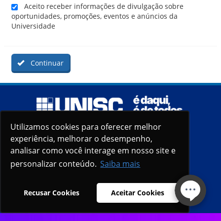
Aceito receber informações de divulgação sobre
oportunidades, promoções, eventos e anúncios da
Universidade
Continuar
Utilizamos cookies para oferecer melhor
Utilizamos cookies para oferecer melhor
experiência, melhorar o desempenho,
experiência, melhorar o desempenho,
analisar como você interage em nosso site e
analisar como você interage em nosso site e
personalizar conteúdo.
personalizar conteúdo.
Saiba mais
Saiba mais
Recusar Cookies
Recusar Cookies
Aceitar Cookies
Aceitar Cookies