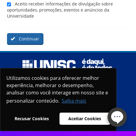
Aceito receber informações de divulgação sobre
oportunidades, promoções, eventos e anúncios da
Universidade
Continuar
Utilizamos cookies para oferecer melhor
Utilizamos cookies para oferecer melhor
experiência, melhorar o desempenho,
experiência, melhorar o desempenho,
analisar como você interage em nosso site e
analisar como você interage em nosso site e
personalizar conteúdo.
personalizar conteúdo.
Saiba mais
Saiba mais
Recusar Cookies
Recusar Cookies
Aceitar Cookies
Aceitar Cookies