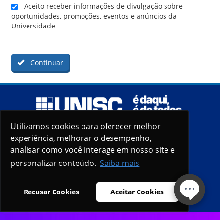
Aceito receber informações de divulgação sobre
oportunidades, promoções, eventos e anúncios da
Universidade
Continuar
Utilizamos cookies para oferecer melhor
Utilizamos cookies para oferecer melhor
experiência, melhorar o desempenho,
experiência, melhorar o desempenho,
analisar como você interage em nosso site e
analisar como você interage em nosso site e
personalizar conteúdo.
personalizar conteúdo.
Saiba mais
Saiba mais
Recusar Cookies
Recusar Cookies
Aceitar Cookies
Aceitar Cookies