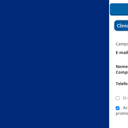
Clin
Camp
E-mai
Nome
Comp
Telef
Li 
Ace
promo