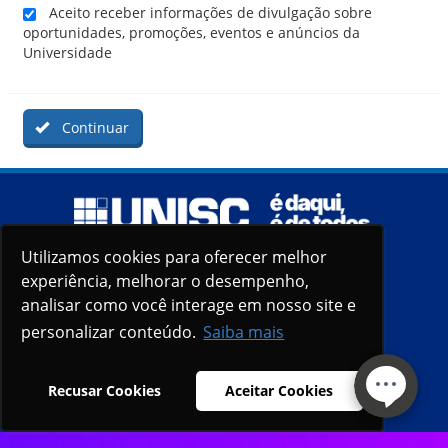
Aceito receber informações de divulgação sobre
oportunidades, promoções, eventos e anúncios da
Universidade
Continuar
Utilizamos cookies para oferecer melhor
Utilizamos cookies para oferecer melhor
experiência, melhorar o desempenho,
experiência, melhorar o desempenho,
analisar como você interage em nosso site e
analisar como você interage em nosso site e
personalizar conteúdo.
personalizar conteúdo.
Saiba mais
Saiba mais
Recusar Cookies
Recusar Cookies
Aceitar Cookies
Aceitar Cookies