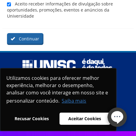
Aceito receber informações de divulgação sobre
oportunidades, promoções, eventos e anúncios da
Universidade
Continuar
Utilizamos cookies para oferecer melhor
Utilizamos cookies para oferecer melhor
experiência, melhorar o desempenho,
experiência, melhorar o desempenho,
analisar como você interage em nosso site e
analisar como você interage em nosso site e
personalizar conteúdo.
personalizar conteúdo.
Saiba mais
Saiba mais
Recusar Cookies
Recusar Cookies
Aceitar Cookies
Aceitar Cookies