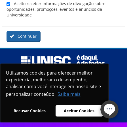
Aceito receber informações de divulgação sobre
oportunidades, promoções, eventos e anúncios da
Universidade
Continuar
Utilizamos cookies para oferecer melhor
Utilizamos cookies para oferecer melhor
experiência, melhorar o desempenho,
experiência, melhorar o desempenho,
analisar como você interage em nosso site e
analisar como você interage em nosso site e
personalizar conteúdo.
personalizar conteúdo.
Saiba mais
Saiba mais
Recusar Cookies
Recusar Cookies
Aceitar Cookies
Aceitar Cookies