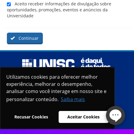
Aceito receber informações de divulgação sobre
oportunidades, promoções, eventos e anúncios da
Universidade
Continuar
Utilizamos cookies para oferecer melhor
Utilizamos cookies para oferecer melhor
experiência, melhorar o desempenho,
experiência, melhorar o desempenho,
analisar como você interage em nosso site e
analisar como você interage em nosso site e
personalizar conteúdo.
personalizar conteúdo.
Saiba mais
Saiba mais
Recusar Cookies
Recusar Cookies
Aceitar Cookies
Aceitar Cookies