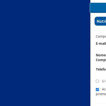
Matr
Camp
E-mai
Nome
Comp
Telef
Li 
Ace
promo