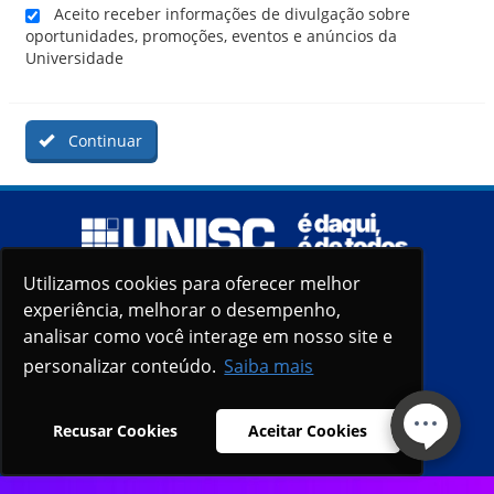
Aceito receber informações de divulgação sobre
oportunidades, promoções, eventos e anúncios da
Universidade
Continuar
Utilizamos cookies para oferecer melhor
Utilizamos cookies para oferecer melhor
experiência, melhorar o desempenho,
experiência, melhorar o desempenho,
analisar como você interage em nosso site e
analisar como você interage em nosso site e
personalizar conteúdo.
personalizar conteúdo.
Saiba mais
Saiba mais
Recusar Cookies
Recusar Cookies
Aceitar Cookies
Aceitar Cookies