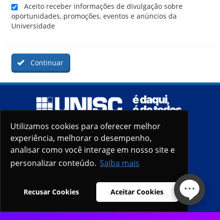
Aceito receber informações de divulgação sobre
oportunidades, promoções, eventos e anúncios da
Universidade
Continuar
Utilizamos cookies para oferecer melhor
Utilizamos cookies para oferecer melhor
experiência, melhorar o desempenho,
experiência, melhorar o desempenho,
analisar como você interage em nosso site e
analisar como você interage em nosso site e
personalizar conteúdo.
personalizar conteúdo.
Saiba mais
Saiba mais
Recusar Cookies
Recusar Cookies
Aceitar Cookies
Aceitar Cookies