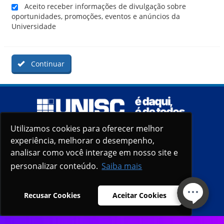
Aceito receber informações de divulgação sobre
oportunidades, promoções, eventos e anúncios da
Universidade
Continuar
Utilizamos cookies para oferecer melhor
Utilizamos cookies para oferecer melhor
experiência, melhorar o desempenho,
experiência, melhorar o desempenho,
analisar como você interage em nosso site e
analisar como você interage em nosso site e
personalizar conteúdo.
personalizar conteúdo.
Saiba mais
Saiba mais
Recusar Cookies
Recusar Cookies
Aceitar Cookies
Aceitar Cookies