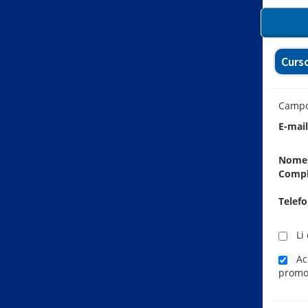
Curs
Camp
E-mai
Nome
Comp
Telef
Li 
Ace
promo