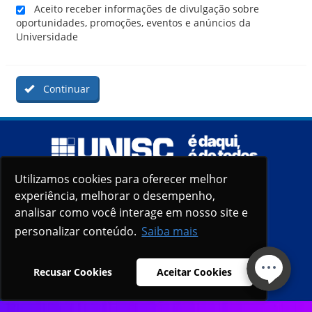
Aceito receber informações de divulgação sobre
oportunidades, promoções, eventos e anúncios da
Universidade
Continuar
Utilizamos cookies para oferecer melhor
Utilizamos cookies para oferecer melhor
experiência, melhorar o desempenho,
experiência, melhorar o desempenho,
analisar como você interage em nosso site e
analisar como você interage em nosso site e
personalizar conteúdo.
personalizar conteúdo.
Saiba mais
Saiba mais
Recusar Cookies
Recusar Cookies
Aceitar Cookies
Aceitar Cookies