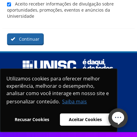
Aceito receber informações de divulgação sobre
oportunidades, promoções, eventos e anúncios da
Universidade
Continuar
Utilizamos cookies para oferecer melhor
Utilizamos cookies para oferecer melhor
experiência, melhorar o desempenho,
experiência, melhorar o desempenho,
analisar como você interage em nosso site e
analisar como você interage em nosso site e
personalizar conteúdo.
personalizar conteúdo.
Saiba mais
Saiba mais
Recusar Cookies
Recusar Cookies
Aceitar Cookies
Aceitar Cookies