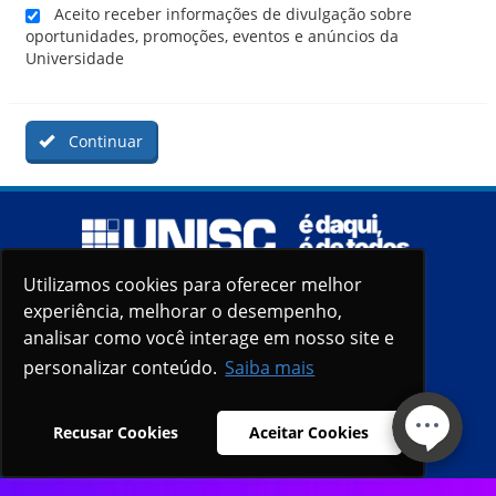
Aceito receber informações de divulgação sobre
oportunidades, promoções, eventos e anúncios da
Universidade
Continuar
Utilizamos cookies para oferecer melhor
Utilizamos cookies para oferecer melhor
experiência, melhorar o desempenho,
experiência, melhorar o desempenho,
analisar como você interage em nosso site e
analisar como você interage em nosso site e
personalizar conteúdo.
personalizar conteúdo.
Saiba mais
Saiba mais
Recusar Cookies
Recusar Cookies
Aceitar Cookies
Aceitar Cookies