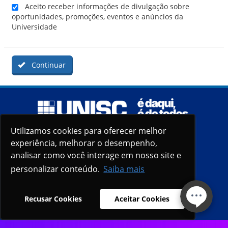
Aceito receber informações de divulgação sobre
oportunidades, promoções, eventos e anúncios da
Universidade
Continuar
Utilizamos cookies para oferecer melhor
Utilizamos cookies para oferecer melhor
experiência, melhorar o desempenho,
experiência, melhorar o desempenho,
analisar como você interage em nosso site e
analisar como você interage em nosso site e
personalizar conteúdo.
personalizar conteúdo.
Saiba mais
Saiba mais
Recusar Cookies
Recusar Cookies
Aceitar Cookies
Aceitar Cookies