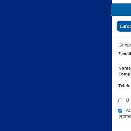
Curs
Camp
E-mai
Nome
Comp
Telef
Li 
Ace
promo