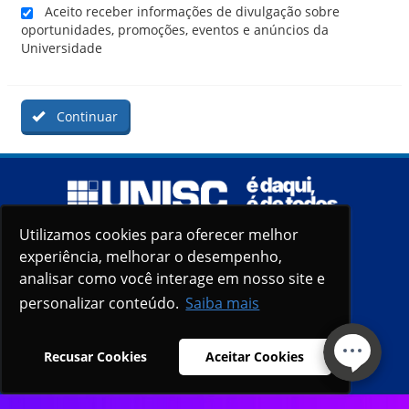
Aceito receber informações de divulgação sobre
oportunidades, promoções, eventos e anúncios da
Universidade
Continuar
Utilizamos cookies para oferecer melhor
Utilizamos cookies para oferecer melhor
experiência, melhorar o desempenho,
experiência, melhorar o desempenho,
analisar como você interage em nosso site e
analisar como você interage em nosso site e
personalizar conteúdo.
personalizar conteúdo.
Saiba mais
Saiba mais
Recusar Cookies
Recusar Cookies
Aceitar Cookies
Aceitar Cookies