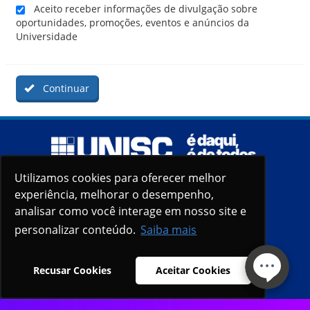
Aceito receber informações de divulgação sobre
oportunidades, promoções, eventos e anúncios da
Universidade
Continuar
Utilizamos cookies para oferecer melhor
Utilizamos cookies para oferecer melhor
experiência, melhorar o desempenho,
experiência, melhorar o desempenho,
analisar como você interage em nosso site e
analisar como você interage em nosso site e
personalizar conteúdo.
personalizar conteúdo.
Saiba mais
Saiba mais
Recusar Cookies
Recusar Cookies
Aceitar Cookies
Aceitar Cookies