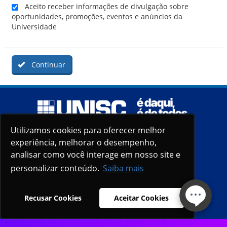
Aceito receber informações de divulgação sobre
oportunidades, promoções, eventos e anúncios da
Universidade
Continuar
Utilizamos cookies para oferecer melhor
Utilizamos cookies para oferecer melhor
experiência, melhorar o desempenho,
experiência, melhorar o desempenho,
analisar como você interage em nosso site e
analisar como você interage em nosso site e
personalizar conteúdo.
personalizar conteúdo.
Saiba mais
Saiba mais
Recusar Cookies
Recusar Cookies
Aceitar Cookies
Aceitar Cookies