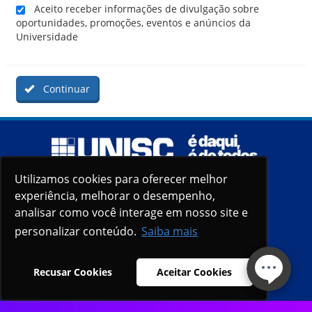
Aceito receber informações de divulgação sobre
oportunidades, promoções, eventos e anúncios da
Universidade
Continuar
Utilizamos cookies para oferecer melhor
Utilizamos cookies para oferecer melhor
experiência, melhorar o desempenho,
experiência, melhorar o desempenho,
analisar como você interage em nosso site e
analisar como você interage em nosso site e
personalizar conteúdo.
personalizar conteúdo.
Saiba mais
Saiba mais
Recusar Cookies
Recusar Cookies
Aceitar Cookies
Aceitar Cookies