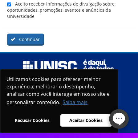
Aceito receber informações de divulgação sobre
oportunidades, promoções, eventos e anúncios da
Universidade
Continuar
Utilizamos cookies para oferecer melhor
Utilizamos cookies para oferecer melhor
experiência, melhorar o desempenho,
experiência, melhorar o desempenho,
analisar como você interage em nosso site e
analisar como você interage em nosso site e
personalizar conteúdo.
personalizar conteúdo.
Saiba mais
Saiba mais
Recusar Cookies
Recusar Cookies
Aceitar Cookies
Aceitar Cookies