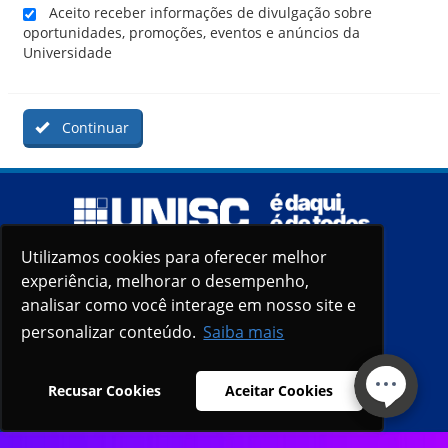
Aceito receber informações de divulgação sobre
oportunidades, promoções, eventos e anúncios da
Universidade
Continuar
Utilizamos cookies para oferecer melhor
Utilizamos cookies para oferecer melhor
experiência, melhorar o desempenho,
experiência, melhorar o desempenho,
analisar como você interage em nosso site e
analisar como você interage em nosso site e
personalizar conteúdo.
personalizar conteúdo.
Saiba mais
Saiba mais
Recusar Cookies
Recusar Cookies
Aceitar Cookies
Aceitar Cookies