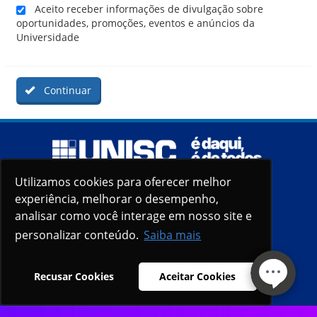
Aceito receber informações de divulgação sobre
oportunidades, promoções, eventos e anúncios da
Universidade
Continuar
Utilizamos cookies para oferecer melhor
Utilizamos cookies para oferecer melhor
experiência, melhorar o desempenho,
experiência, melhorar o desempenho,
analisar como você interage em nosso site e
analisar como você interage em nosso site e
personalizar conteúdo.
personalizar conteúdo.
Saiba mais
Saiba mais
Recusar Cookies
Recusar Cookies
Aceitar Cookies
Aceitar Cookies