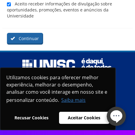
Aceito receber informações de divulgação sobre
oportunidades, promoções, eventos e anúncios da
Universidade
Continuar
Utilizamos cookies para oferecer melhor
Utilizamos cookies para oferecer melhor
experiência, melhorar o desempenho,
experiência, melhorar o desempenho,
analisar como você interage em nosso site e
analisar como você interage em nosso site e
personalizar conteúdo.
personalizar conteúdo.
Saiba mais
Saiba mais
Recusar Cookies
Recusar Cookies
Aceitar Cookies
Aceitar Cookies