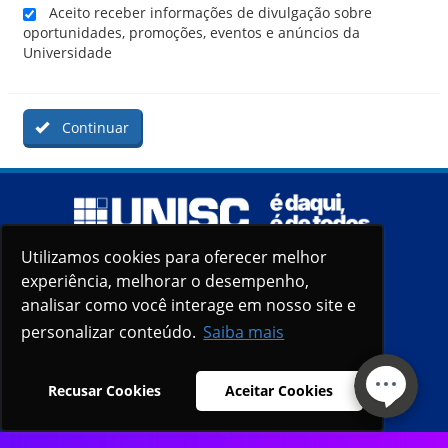
Aceito receber informações de divulgação sobre
oportunidades, promoções, eventos e anúncios da
Universidade
Continuar
Utilizamos cookies para oferecer melhor
Utilizamos cookies para oferecer melhor
experiência, melhorar o desempenho,
experiência, melhorar o desempenho,
analisar como você interage em nosso site e
analisar como você interage em nosso site e
personalizar conteúdo.
personalizar conteúdo.
Saiba mais
Saiba mais
Recusar Cookies
Recusar Cookies
Aceitar Cookies
Aceitar Cookies