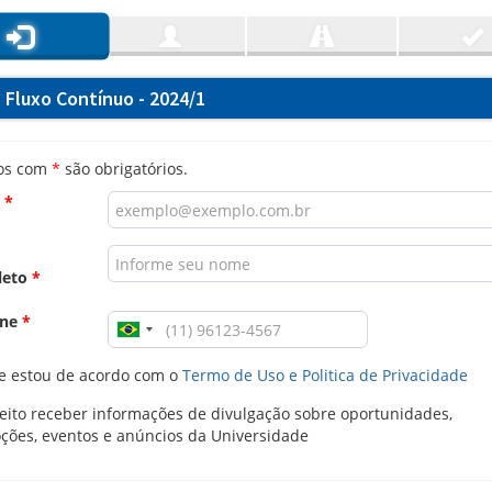
 Fluxo Contínuo - 2024/1
os com
*
são obrigatórios.
l
*
leto
*
one
*
e estou de acordo com o
Termo de Uso e Politica de Privacidade
ito receber informações de divulgação sobre oportunidades,
ções, eventos e anúncios da Universidade