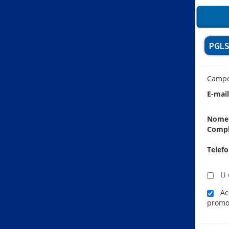
PGLS
Camp
E-mai
Nome
Comp
Telef
Li 
Ace
promo