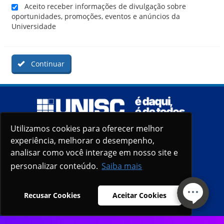
Aceito receber informações de divulgação sobre
oportunidades, promoções, eventos e anúncios da
Universidade
Continuar
Utilizamos cookies para oferecer melhor
Utilizamos cookies para oferecer melhor
experiência, melhorar o desempenho,
experiência, melhorar o desempenho,
analisar como você interage em nosso site e
analisar como você interage em nosso site e
personalizar conteúdo.
personalizar conteúdo.
Saiba mais
Saiba mais
Recusar Cookies
Recusar Cookies
Aceitar Cookies
Aceitar Cookies