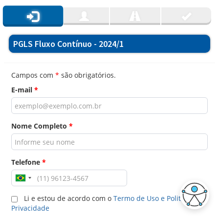
PGLS Fluxo Contínuo - 2024/1
Campos com
*
são obrigatórios.
E-mail
*
Nome Completo
*
Telefone
*
Li e estou de acordo com o
Termo de Uso e Politica de
Privacidade