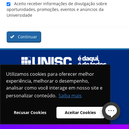
Aceito receber informações de divulgação sobre
oportunidades, promoções, eventos e anúncios da
Universidade
Continuar
Utilizamos cookies para oferecer melhor
Utilizamos cookies para oferecer melhor
experiência, melhorar o desempenho,
experiência, melhorar o desempenho,
analisar como você interage em nosso site e
analisar como você interage em nosso site e
personalizar conteúdo.
personalizar conteúdo.
Saiba mais
Saiba mais
Recusar Cookies
Recusar Cookies
Aceitar Cookies
Aceitar Cookies