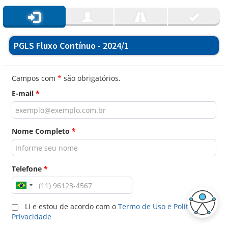
PGLS Fluxo Contínuo - 2024/1
Campos com
*
são obrigatórios.
E-mail
*
Nome Completo
*
Telefone
*
Li e estou de acordo com o
Termo de Uso e Politica de
Privacidade