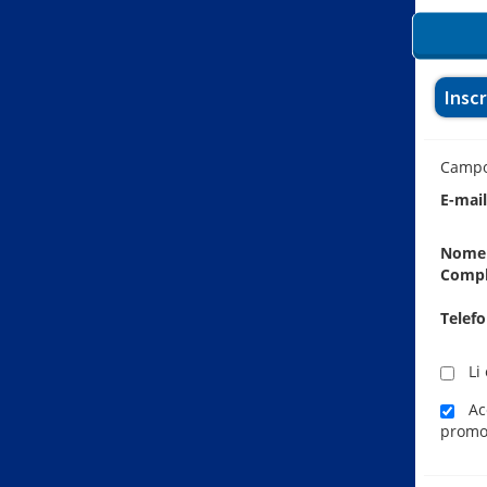
Insc
Camp
E-mai
Nome
Comp
Telef
Li 
Ace
promo