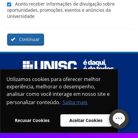
Aceito receber informações de divulgação sobre
oportunidades, promoções, eventos e anúncios da
Universidade
Continuar
Utilizamos cookies para oferecer melhor
Utilizamos cookies para oferecer melhor
experiência, melhorar o desempenho,
experiência, melhorar o desempenho,
analisar como você interage em nosso site e
analisar como você interage em nosso site e
personalizar conteúdo.
personalizar conteúdo.
Saiba mais
Saiba mais
Recusar Cookies
Recusar Cookies
Aceitar Cookies
Aceitar Cookies